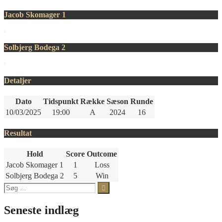
Jacob Skomager 1
Solbjerg Bodega 2
Detaljer
Dato
Tidspunkt
Række
Sæson
Runde
10/03/2025
19:00
A
2024
16
Resultat
Hold
Score
Outcome
Jacob Skomager 1
1
Loss
Solbjerg Bodega 2
5
Win
Søg
efter:
Seneste indlæg