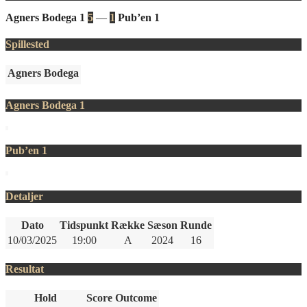
Agners Bodega 1
5
—
1
Pub’en 1
Spillested
Agners Bodega
Agners Bodega 1
Pub’en 1
Detaljer
Dato
Tidspunkt
Række
Sæson
Runde
10/03/2025
19:00
A
2024
16
Resultat
Hold
Score
Outcome