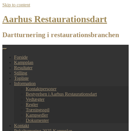
Skip to content
Aarhus Restaurationsdart
Dartturnering i restaurationsbranchen
Forside
Kampplan
Resultater
Stilling
Topliste
Information
Kontaktpersoner
Bestyrelsen i Aarhus Restaurationsdart
Vedtægter
Regler
Træningsspil
Kampsedler
Dokumenter
Kontakt
Pokalturnering 2025 Kampplan