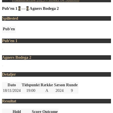
Pub’en 1
6
—
0
Agners Bodega 2
Spillested
Pub'en
Pub’en 1
Agners Bodega 2
Detaljer
Dato
Tidspunkt
Række
Sæson
Runde
18/11/2024
19:00
A
2024
9
Resultat
Hold
Score
Outcome