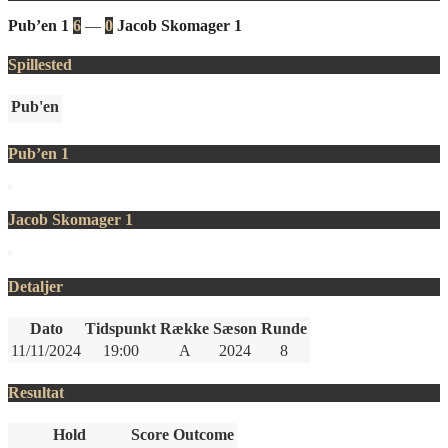
Pub’en 1
6
—
0
Jacob Skomager 1
Spillested
Pub'en
Pub’en 1
Jacob Skomager 1
Detaljer
Dato
Tidspunkt
Række
Sæson
Runde
11/11/2024
19:00
A
2024
8
Resultat
Hold
Score
Outcome