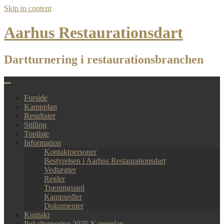
Skip to content
Aarhus Restaurationsdart
Dartturnering i restaurationsbranchen
Forside
Kampplan
Resultater
Stilling
Topliste
Information
Kontaktpersoner
Bestyrelsen i Aarhus Restaurationsdart
Vedtægter
Regler
Træningsspil
Kampsedler
Dokumenter
Kontakt
Pokalturnering 2025 Kampplan