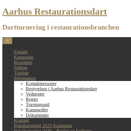
Skip
Aarhus Restaurationsdart
to
content
Dartturnering i restaurationsbranchen
Forside
Kampplan
Resultater
Stilling
Topliste
Information
Kontaktpersoner
Bestyrelsen i Aarhus Restaurationsdart
Vedtægter
Regler
Træningsspil
Kampsedler
Dokumenter
Kontakt
Pokalturnering 2025 Kampplan
Pokalturnering 2025 – Regler og Spilform