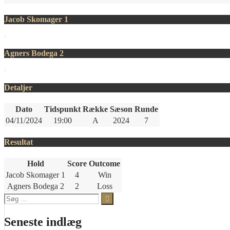
Jacob Skomager 1
Agners Bodega 2
Detaljer
Dato
Tidspunkt
Række
Sæson
Runde
04/11/2024
19:00
A
2024
7
Resultat
Hold
Score
Outcome
Jacob Skomager 1
4
Win
Agners Bodega 2
2
Loss
Søg
efter:
Seneste indlæg