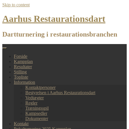
Skip to content
Aarhus Restaurationsdart
Dartturnering i restaurationsbranchen
Forside
Kampplan
Resultater
Stilling
Topliste
Information
Kontaktpersoner
Bestyrelsen i Aarhus Restaurationsdart
Vedtægter
Regler
Træningsspil
Kampsedler
Dokumenter
Kontakt
Pokalturnering 2025 Kampplan