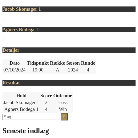
Jacob Skomager 1
Agners Bodega 1
Detaljer
Dato
Tidspunkt
Række
Sæson
Runde
07/10/2024
19:00
A
2024
4
Resultat
Hold
Score
Outcome
Jacob Skomager 1
2
Loss
Agners Bodega 1
4
Win
Søg
efter:
Seneste indlæg