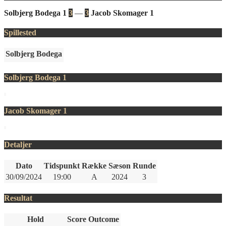
Solbjerg Bodega 1
3
—
3
Jacob Skomager 1
Spillested
Solbjerg Bodega
Solbjerg Bodega 1
Jacob Skomager 1
Detaljer
Dato
Tidspunkt
Række
Sæson
Runde
30/09/2024
19:00
A
2024
3
Resultat
Hold
Score
Outcome