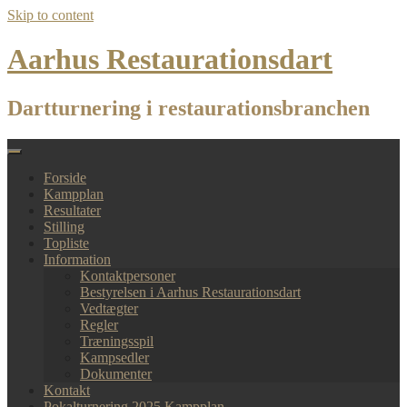
Skip to content
Aarhus Restaurationsdart
Dartturnering i restaurationsbranchen
Forside
Kampplan
Resultater
Stilling
Topliste
Information
Kontaktpersoner
Bestyrelsen i Aarhus Restaurationsdart
Vedtægter
Regler
Træningsspil
Kampsedler
Dokumenter
Kontakt
Pokalturnering 2025 Kampplan