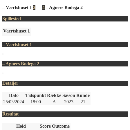
– Værtshuset 1
2
—
4
– Agners Bodega 2
Spillested
Vaertshuset 1
– Værtshuset 1
– Agners Bodega 2
Detaljer
Dato
Tidspunkt
Række
Sæson
Runde
25/03/2024
18:00
A
2023
21
Resultat
Hold
Score
Outcome