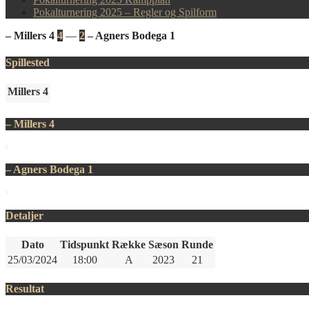
Pokalturnering 2025 – Regler og Spilform
– Millers 4
4
—
2
– Agners Bodega 1
Spillested
Millers 4
– Millers 4
– Agners Bodega 1
Detaljer
Dato
Tidspunkt
Række
Sæson
Runde
25/03/2024
18:00
A
2023
21
Resultat