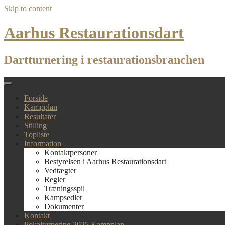
Skip to content
Aarhus Restaurationsdart
Dartturnering i restaurationsbranchen
Forside
Kampplan
Resultater
Stilling
Topliste
Information
Kontaktpersoner
Bestyrelsen i Aarhus Restaurationsdart
Vedtægter
Regler
Træningsspil
Kampsedler
Dokumenter
Kontakt
Pokalturnering 2025 Kampplan