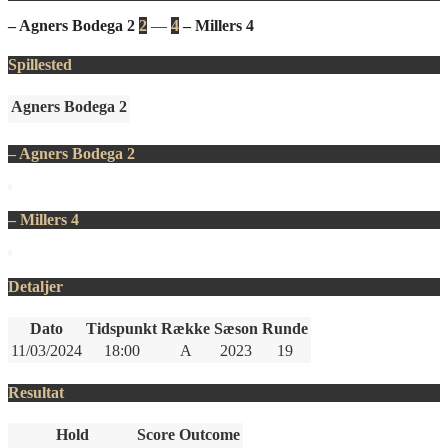
– Agners Bodega 2
2
—
4
– Millers 4
Spillested
Agners Bodega 2
– Agners Bodega 2
– Millers 4
Detaljer
Dato
Tidspunkt
Række
Sæson
Runde
11/03/2024
18:00
A
2023
19
Resultat
Hold
Score
Outcome