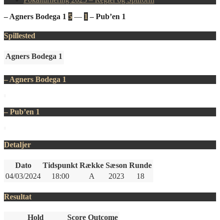
– Agners Bodega 1
5
—
1
– Pub’en 1
Spillested
Agners Bodega 1
– Agners Bodega 1
– Pub’en 1
Detaljer
Dato
Tidspunkt
Række
Sæson
Runde
04/03/2024
18:00
A
2023
18
Resultat
Hold
Score
Outcome