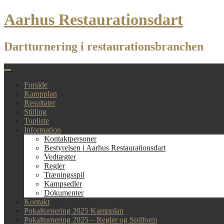
Skip
Aarhus Restaurationsdart
to
content
Dartturnering i restaurationsbranchen
Forside
Kampplan
Resultater
Stilling
Topliste
Information
Kontaktpersoner
Bestyrelsen i Aarhus Restaurationsdart
Vedtægter
Regler
Træningsspil
Kampsedler
Dokumenter
Kontakt
Pokalturnering 2025 Kampplan
Pokalturnering 2025 – Regler og Spilform