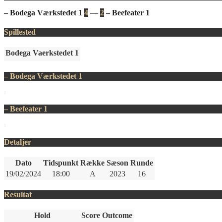
– Bodega Værkstedet 1
4
—
2
– Beefeater 1
Spillested
Bodega Vaerkstedet 1
– Bodega Værkstedet 1
– Beefeater 1
Detaljer
Dato
Tidspunkt
Række
Sæson
Runde
19/02/2024
18:00
A
2023
16
Resultat
Hold
Score
Outcome