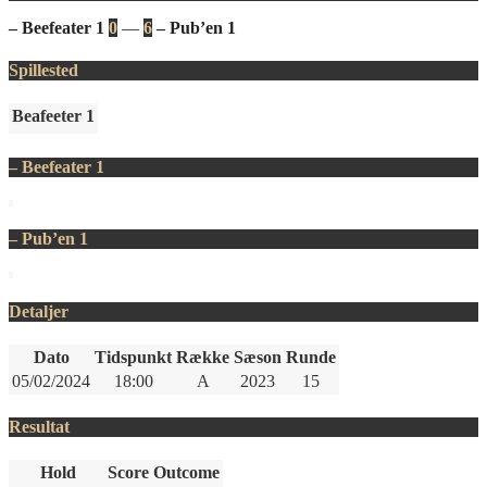
– Beefeater 1
0
—
6
– Pub’en 1
Spillested
Beafeeter 1
– Beefeater 1
– Pub’en 1
Detaljer
Dato
Tidspunkt
Række
Sæson
Runde
05/02/2024
18:00
A
2023
15
Resultat
Hold
Score
Outcome