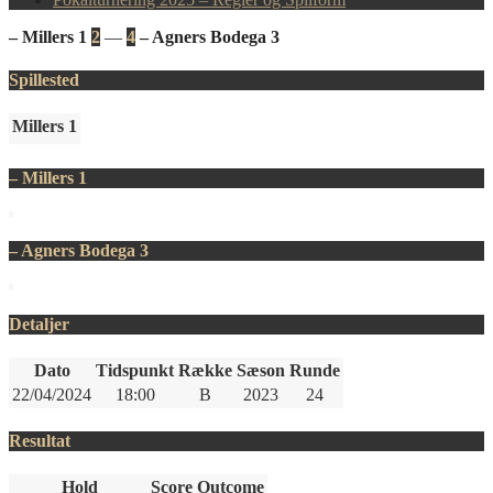
– Millers 1
2
—
4
– Agners Bodega 3
Spillested
Millers 1
– Millers 1
– Agners Bodega 3
Detaljer
Dato
Tidspunkt
Række
Sæson
Runde
22/04/2024
18:00
B
2023
24
Resultat
Hold
Score
Outcome