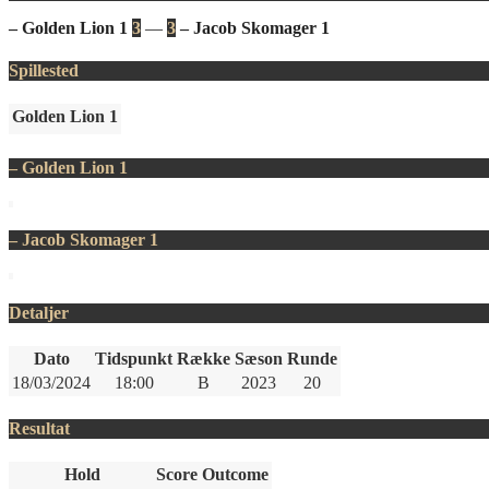
– Golden Lion 1
3
—
3
– Jacob Skomager 1
Spillested
Golden Lion 1
– Golden Lion 1
– Jacob Skomager 1
Detaljer
Dato
Tidspunkt
Række
Sæson
Runde
18/03/2024
18:00
B
2023
20
Resultat
Hold
Score
Outcome