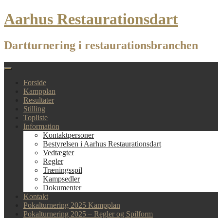
Skip
Aarhus Restaurationsdart
to
content
Dartturnering i restaurationsbranchen
Forside
Kampplan
Resultater
Stilling
Topliste
Information
Kontaktpersoner
Bestyrelsen i Aarhus Restaurationsdart
Vedtægter
Regler
Træningsspil
Kampsedler
Dokumenter
Kontakt
Pokalturnering 2025 Kampplan
Pokalturnering 2025 – Regler og Spilform