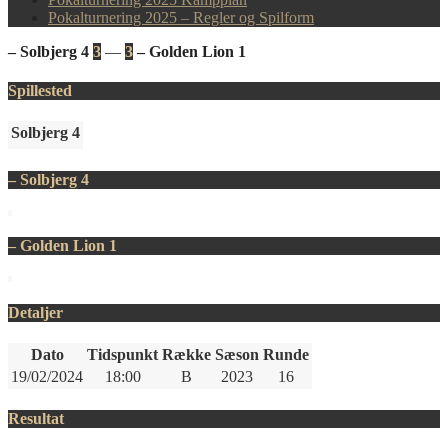
Pokalturnering 2025 – Regler og Spilform
– Solbjerg 4
3
—
3
– Golden Lion 1
Spillested
Solbjerg 4
– Solbjerg 4
– Golden Lion 1
Detaljer
Dato
Tidspunkt
Række
Sæson
Runde
19/02/2024
18:00
B
2023
16
Resultat