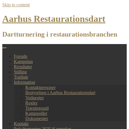
Skip to content
Aarhus Restaurationsdart
Dartturnering i restaurationsbranchen
Forside
Kampplan
Resultater
Stilling
Topliste
Information
Kontaktpersoner
Bestyrelsen i Aarhus Restaurationsdart
Vedtægter
Regler
Træningsspil
Kampsedler
Dokumenter
Kontakt
Pokalturnering 2025 Kampplan