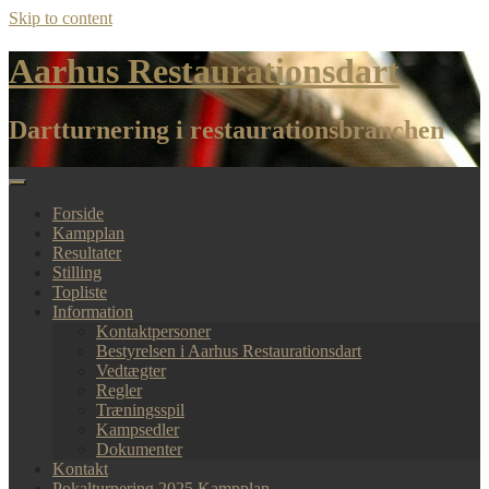
Skip to content
Aarhus Restaurationsdart
Dartturnering i restaurationsbranchen
Forside
Kampplan
Resultater
Stilling
Topliste
Information
Kontaktpersoner
Bestyrelsen i Aarhus Restaurationsdart
Vedtægter
Regler
Træningsspil
Kampsedler
Dokumenter
Kontakt
Pokalturnering 2025 Kampplan