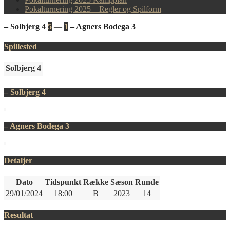
Pokalturnering 2025 – Regler og Spilform
– Solbjerg 4
5
—
1
– Agners Bodega 3
Spillested
Solbjerg 4
– Solbjerg 4
– Agners Bodega 3
Detaljer
Dato
Tidspunkt
Række
Sæson
Runde
29/01/2024
18:00
B
2023
14
Resultat