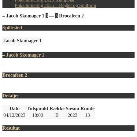
Pokalturnering 2025 – Regler og Spilform
– Jacob Skomager 1
3
—
3
Brocafeen 2
Spillested
Jacob Skomager 1
– Jacob Skomager 1
Brocafeen 2
Detaljer
Dato
Tidspunkt
Række
Sæson
Runde
04/12/2023
18:00
B
2023
13
Resultat