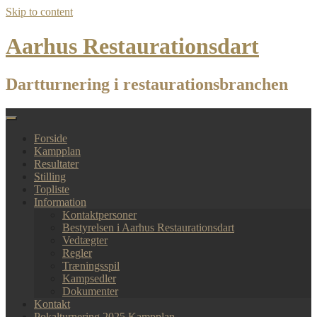
Skip to content
Aarhus Restaurationsdart
Dartturnering i restaurationsbranchen
Forside
Kampplan
Resultater
Stilling
Topliste
Information
Kontaktpersoner
Bestyrelsen i Aarhus Restaurationsdart
Vedtægter
Regler
Træningsspil
Kampsedler
Dokumenter
Kontakt
Pokalturnering 2025 Kampplan