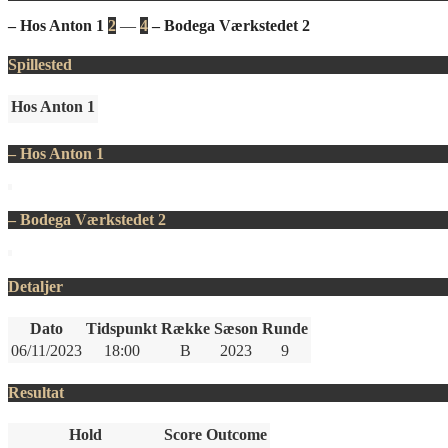
– Hos Anton 1
2
—
4
– Bodega Værkstedet 2
Spillested
Hos Anton 1
– Hos Anton 1
– Bodega Værkstedet 2
Detaljer
Dato
Tidspunkt
Række
Sæson
Runde
06/11/2023
18:00
B
2023
9
Resultat
Hold
Score
Outcome