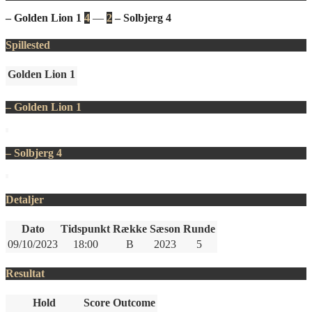
– Golden Lion 1
4
—
2
– Solbjerg 4
Spillested
Golden Lion 1
– Golden Lion 1
– Solbjerg 4
Detaljer
Dato
Tidspunkt
Række
Sæson
Runde
09/10/2023
18:00
B
2023
5
Resultat
Hold
Score
Outcome