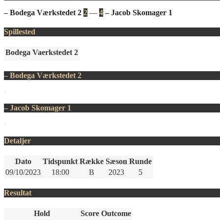
– Bodega Værkstedet 2
2
—
4
– Jacob Skomager 1
Spillested
Bodega Vaerkstedet 2
– Bodega Værkstedet 2
– Jacob Skomager 1
Detaljer
Dato
Tidspunkt
Række
Sæson
Runde
09/10/2023
18:00
B
2023
5
Resultat
Hold
Score
Outcome