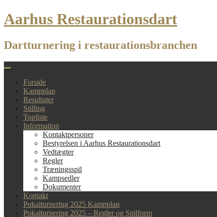
Skip
Aarhus Restaurationsdart
to
content
Dartturnering i restaurationsbranchen
Forside
Kampplan
Resultater
Stilling
Topliste
Information
Kontaktpersoner
Bestyrelsen i Aarhus Restaurationsdart
Vedtægter
Regler
Træningsspil
Kampsedler
Dokumenter
Kontakt
Pokalturnering 2025 Kampplan
Pokalturnering 2025 – Regler og Spilform