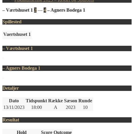
– Værtshuset 1
2
—
4
– Agners Bodega 1
Spillested
Vaertshuset 1
– Værtshuset 1
– Agners Bodega 1
Detaljer
Dato
Tidspunkt
Række
Sæson
Runde
13/11/2023
18:00
A
2023
10
Resultat
Hold
Score
Outcome