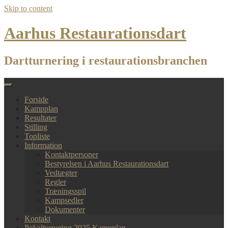
Skip to content
Aarhus Restaurationsdart
Dartturnering i restaurationsbranchen
Forside
Kampplan
Resultater
Stilling
Topliste
Information
Kontaktpersoner
Bestyrelsen i Aarhus Restaurationsdart
Vedtægter
Regler
Træningsspil
Kampsedler
Dokumenter
Kontakt
Pokalturnering 2025 Kampplan