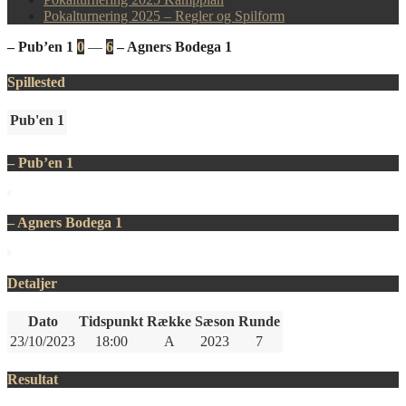
Pokalturnering 2025 – Regler og Spilform
– Pub’en 1
0
—
6
– Agners Bodega 1
Spillested
Pub'en 1
– Pub’en 1
– Agners Bodega 1
Detaljer
Dato
Tidspunkt
Række
Sæson
Runde
23/10/2023
18:00
A
2023
7
Resultat