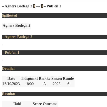
– Agners Bodega 2
3
—
3
– Pub’en 1
Spillested
Agners Bodega 2
– Agners Bodega 2
– Pub’en 1
Detaljer
Dato
Tidspunkt
Række
Sæson
Runde
16/10/2023
18:00
A
2023
6
Resultat
Hold
Score
Outcome