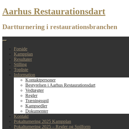
Skip
Aarhus Restaurationsdart
to
content
Dartturnering i restaurationsbranchen
Forside
Kampplan
Resultater
Stilling
Topliste
Information
Kontaktpersoner
Bestyrelsen i Aarhus Restaurationsdart
Vedtægter
Regler
Træningsspil
Kampsedler
Dokumenter
Kontakt
Pokalturnering 2025 Kampplan
Pokalturnering 2025 – Regler og Spilform