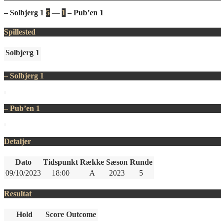
– Solbjerg 1
5
—
1
– Pub’en 1
Spillested
Solbjerg 1
– Solbjerg 1
– Pub’en 1
Detaljer
Dato
Tidspunkt
Række
Sæson
Runde
09/10/2023
18:00
A
2023
5
Resultat
Hold
Score
Outcome