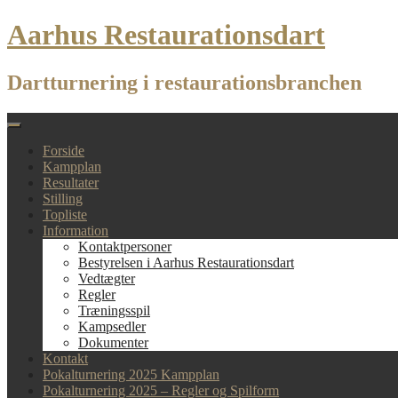
Skip
Aarhus Restaurationsdart
to
content
Dartturnering i restaurationsbranchen
Forside
Kampplan
Resultater
Stilling
Topliste
Information
Kontaktpersoner
Bestyrelsen i Aarhus Restaurationsdart
Vedtægter
Regler
Træningsspil
Kampsedler
Dokumenter
Kontakt
Pokalturnering 2025 Kampplan
Pokalturnering 2025 – Regler og Spilform