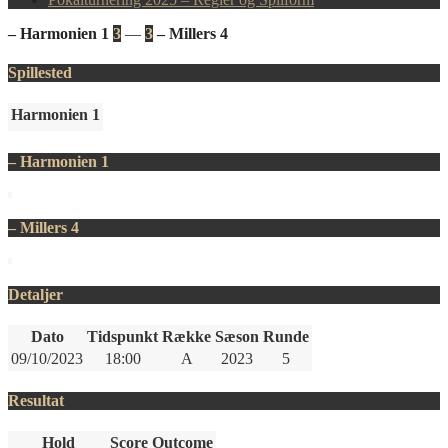
– Harmonien 1
3
—
3
– Millers 4
Spillested
Harmonien 1
– Harmonien 1
– Millers 4
Detaljer
Dato
Tidspunkt
Række
Sæson
Runde
09/10/2023
18:00
A
2023
5
Resultat
Hold
Score
Outcome