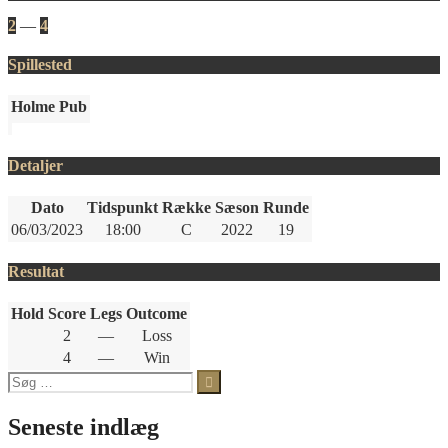
2
—
4
Spillested
Holme Pub
Detaljer
Dato
Tidspunkt
Række
Sæson
Runde
06/03/2023
18:00
C
2022
19
Resultat
Hold
Score
Legs
Outcome
2
—
Loss
4
—
Win
Søg
efter:
Seneste indlæg