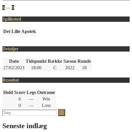
6
—
0
Spillested
Det Lille Apotek
Detaljer
Dato
Tidspunkt
Række
Sæson
Runde
27/02/2023
18:00
C
2022
18
Resultat
Hold
Score
Legs
Outcome
6
—
Win
0
—
Loss
Søg
efter:
Seneste indlæg