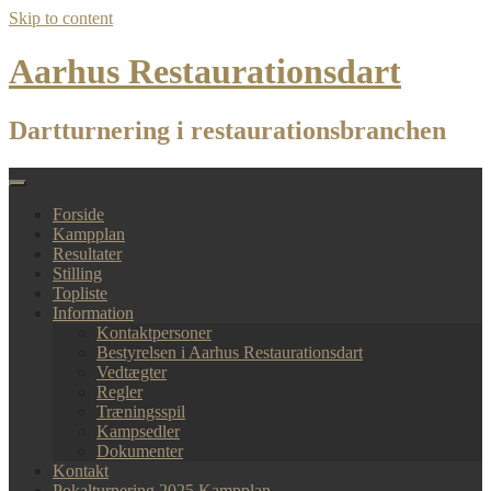
Skip to content
Aarhus Restaurationsdart
Dartturnering i restaurationsbranchen
Forside
Kampplan
Resultater
Stilling
Topliste
Information
Kontaktpersoner
Bestyrelsen i Aarhus Restaurationsdart
Vedtægter
Regler
Træningsspil
Kampsedler
Dokumenter
Kontakt
Pokalturnering 2025 Kampplan