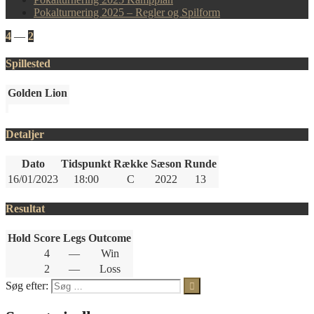
Pokalturnering 2025 – Regler og Spilform
4
—
2
Spillested
Golden Lion
Detaljer
Dato
Tidspunkt
Række
Sæson
Runde
16/01/2023
18:00
C
2022
13
Resultat
Hold
Score
Legs
Outcome
4
—
Win
2
—
Loss
Søg efter: