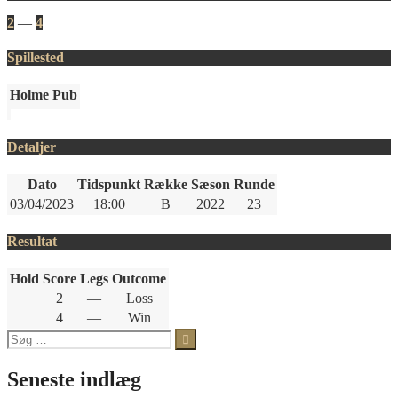
2
—
4
Spillested
Holme Pub
Detaljer
Dato
Tidspunkt
Række
Sæson
Runde
03/04/2023
18:00
B
2022
23
Resultat
Hold
Score
Legs
Outcome
2
—
Loss
4
—
Win
Søg
efter:
Seneste indlæg