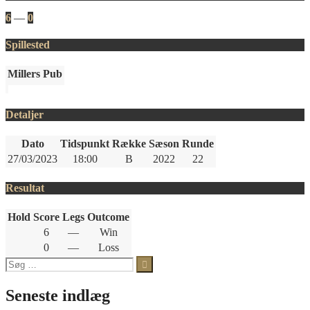
6
—
0
Spillested
Millers Pub
Detaljer
Dato
Tidspunkt
Række
Sæson
Runde
27/03/2023
18:00
B
2022
22
Resultat
Hold
Score
Legs
Outcome
6
—
Win
0
—
Loss
Søg
efter:
Seneste indlæg