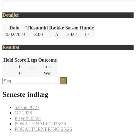
Detaljer
Dato
Tidspunkt
Række
Sæson
Runde
20/02/2023
18:00
A
2022
17
Resultat
Hold
Score
Legs
Outcome
0
—
Loss
6
—
Win
Søg
efter:
Seneste indlæg
Sæson 26/27
GF 2026
Playoff 25/26
POKALFINALE 2025/26
POKALTURNERING 25/26