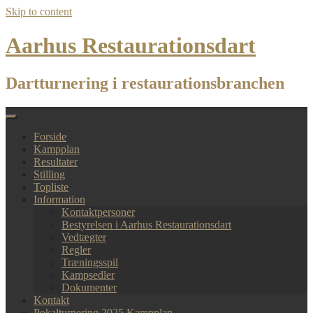
Skip to content
Aarhus Restaurationsdart
Dartturnering i restaurationsbranchen
Forside
Kampplan
Resultater
Stilling
Topliste
Information
Kontaktpersoner
Bestyrelsen i Aarhus Restaurationsdart
Vedtægter
Regler
Træningsspil
Kampsedler
Dokumenter
Kontakt
Pokalturnering 2025 Kampplan