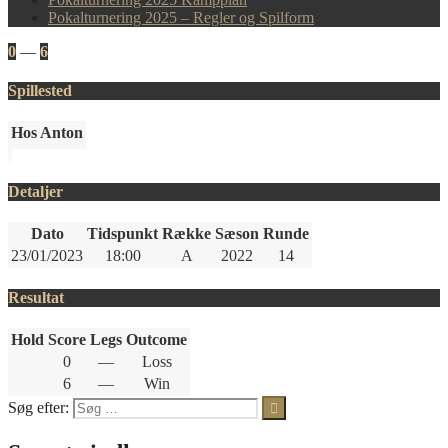
Pokalturnering 2025 – Regler og Spilform
0
—
6
Spillested
Hos Anton
Detaljer
Dato
Tidspunkt
Række
Sæson
Runde
23/01/2023
18:00
A
2022
14
Resultat
Hold
Score
Legs
Outcome
0
—
Loss
6
—
Win
Søg efter: