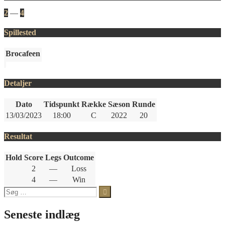
2
—
4
Spillested
Brocafeen
Detaljer
Dato
Tidspunkt
Række
Sæson
Runde
13/03/2023
18:00
C
2022
20
Resultat
Hold
Score
Legs
Outcome
2
—
Loss
4
—
Win
Søg
efter:
Seneste indlæg