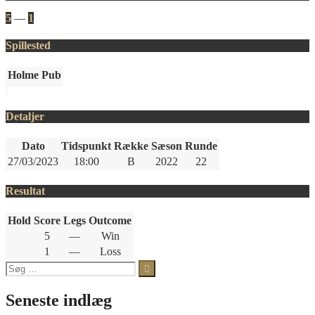
5
—
1
Spillested
Holme Pub
Detaljer
Dato
Tidspunkt
Række
Sæson
Runde
27/03/2023
18:00
B
2022
22
Resultat
Hold
Score
Legs
Outcome
5
—
Win
1
—
Loss
Søg
efter:
Seneste indlæg