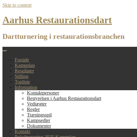
Skip to content
Aarhus Restaurationsdart
Dartturnering i restaurationsbranchen
Forside
Kampplan
Resultater
Stilling
Topliste
Information
Kontaktpersoner
Bestyrelsen i Aarhus Restaurationsdart
Vedtægter
Regler
Træningsspil
Kampsedler
Dokumenter
Kontakt
Pokalturnering 2025 Kampplan