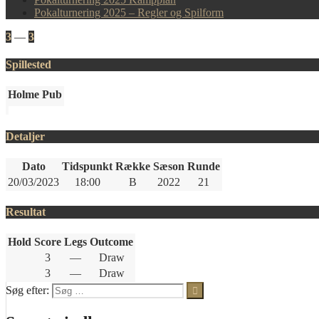
Pokalturnering 2025 – Regler og Spilform
3
—
3
Spillested
Holme Pub
Detaljer
Dato
Tidspunkt
Række
Sæson
Runde
20/03/2023
18:00
B
2022
21
Resultat
Hold
Score
Legs
Outcome
3
—
Draw
3
—
Draw
Søg efter: