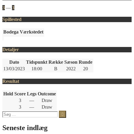
3
—
3
Spillested
Bodega Værkstedet
Detaljer
Dato
Tidspunkt
Række
Sæson
Runde
13/03/2023
18:00
B
2022
20
Resultat
Hold
Score
Legs
Outcome
3
—
Draw
3
—
Draw
Søg
efter:
Seneste indlæg