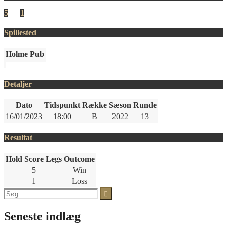
5
—
1
Spillested
Holme Pub
Detaljer
Dato
Tidspunkt
Række
Sæson
Runde
16/01/2023
18:00
B
2022
13
Resultat
Hold
Score
Legs
Outcome
5
—
Win
1
—
Loss
Søg
efter:
Seneste indlæg