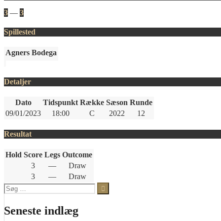
3
—
3
Spillested
Agners Bodega
Detaljer
Dato
Tidspunkt
Række
Sæson
Runde
09/01/2023
18:00
C
2022
12
Resultat
Hold
Score
Legs
Outcome
3
—
Draw
3
—
Draw
Søg
efter:
Seneste indlæg