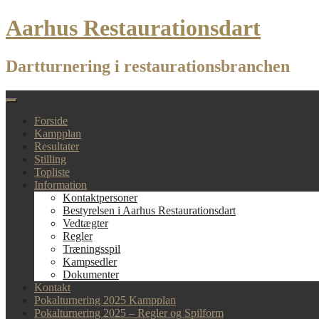
Skip
Aarhus Restaurationsdart
to
content
Dartturnering i restaurationsbranchen
Forside
Kampplan
Resultater
Stilling
Topliste
Information
Kontaktpersoner
Bestyrelsen i Aarhus Restaurationsdart
Vedtægter
Regler
Træningsspil
Kampsedler
Dokumenter
Kontakt
Pokalturnering 2025 Kampplan
Pokalturnering 2025 – Regler og Spilform