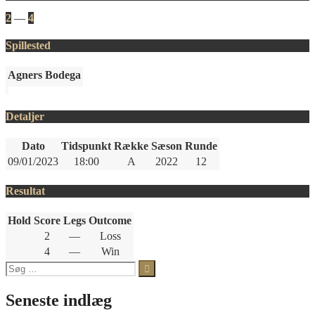
2
—
4
Spillested
Agners Bodega
Detaljer
Dato
Tidspunkt
Række
Sæson
Runde
09/01/2023
18:00
A
2022
12
Resultat
Hold
Score
Legs
Outcome
2
—
Loss
4
—
Win
Søg
efter:
Seneste indlæg