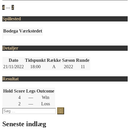
4
—
2
Spillested
Bodega Værkstedet
Detaljer
Dato
Tidspunkt
Række
Sæson
Runde
21/11/2022
18:00
A
2022
11
Resultat
Hold
Score
Legs
Outcome
4
—
Win
2
—
Loss
Søg
efter:
Seneste indlæg