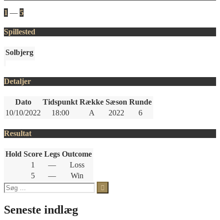
1
—
5
Spillested
Solbjerg
Detaljer
Dato
Tidspunkt
Række
Sæson
Runde
10/10/2022
18:00
A
2022
6
Resultat
Hold
Score
Legs
Outcome
1
—
Loss
5
—
Win
Søg
efter:
Seneste indlæg