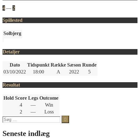
4
—
2
Spillested
Solbjerg
Detaljer
Dato
Tidspunkt
Række
Sæson
Runde
03/10/2022
18:00
A
2022
5
Resultat
Hold
Score
Legs
Outcome
4
—
Win
2
—
Loss
Søg
efter:
Seneste indlæg