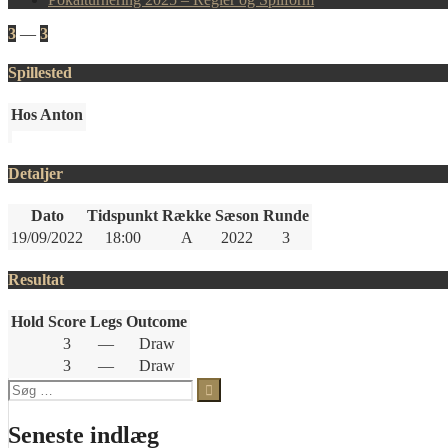
3
—
3
Spillested
Hos Anton
Detaljer
Dato
Tidspunkt
Række
Sæson
Runde
19/09/2022
18:00
A
2022
3
Resultat
Hold
Score
Legs
Outcome
3
—
Draw
3
—
Draw
Søg
efter:
Seneste indlæg