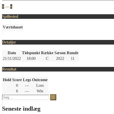
0
—
6
Spillested
Værtshuset
Detaljer
Dato
Tidspunkt
Række
Sæson
Runde
21/11/2022
18:00
C
2022
11
Resultat
Hold
Score
Legs
Outcome
0
—
Loss
6
—
Win
Søg
efter:
Seneste indlæg