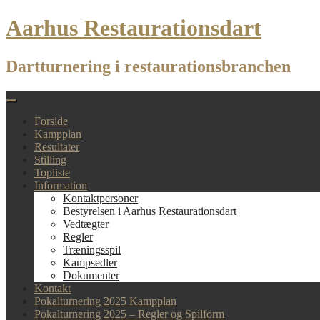
Skip
Aarhus Restaurationsdart
to
content
Dartturnering i restaurationsbranchen
Forside
Kampplan
Resultater
Stilling
Topliste
Information
Kontaktpersoner
Bestyrelsen i Aarhus Restaurationsdart
Vedtægter
Regler
Træningsspil
Kampsedler
Dokumenter
Kontakt
Pokalturnering 2025 Kampplan
Pokalturnering 2025 – Regler og Spilform