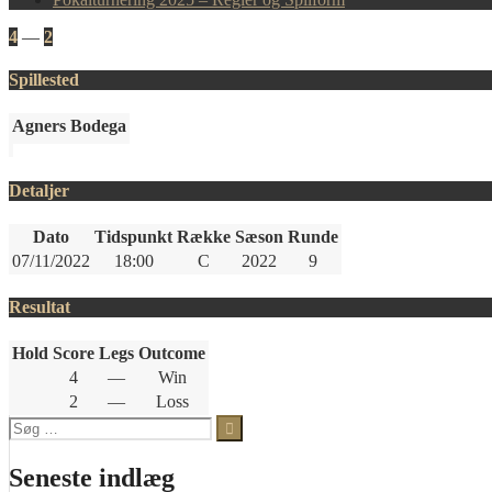
4
—
2
Spillested
Agners Bodega
Detaljer
Dato
Tidspunkt
Række
Sæson
Runde
07/11/2022
18:00
C
2022
9
Resultat
Hold
Score
Legs
Outcome
4
—
Win
2
—
Loss
Søg
efter:
Seneste indlæg