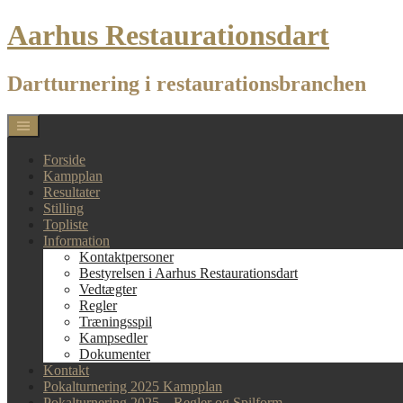
Skip
Aarhus Restaurationsdart
to
content
Dartturnering i restaurationsbranchen
Forside
Kampplan
Resultater
Stilling
Topliste
Information
Kontaktpersoner
Bestyrelsen i Aarhus Restaurationsdart
Vedtægter
Regler
Træningsspil
Kampsedler
Dokumenter
Kontakt
Pokalturnering 2025 Kampplan
Pokalturnering 2025 – Regler og Spilform